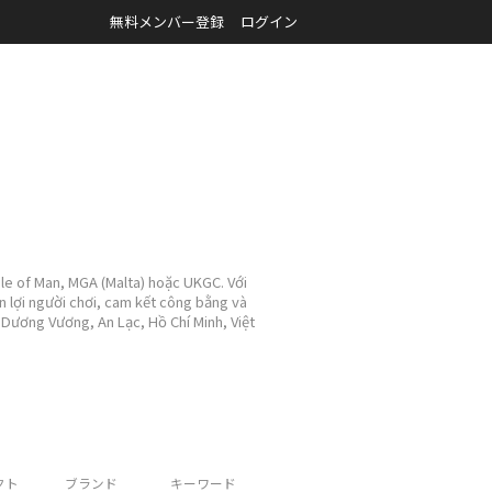
無料メンバー登録
ログイン
sle of Man, MGA (Malta) hoặc UKGC. Với
n lợi người chơi, cam kết công bằng và
h Dương Vương, An Lạc, Hồ Chí Minh, Việt
クト
ブランド
キーワード