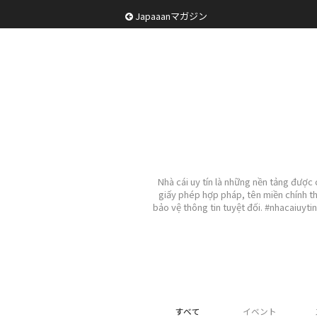
Japaaanマガジン
Nhà cái uy tín là những nền tảng được
giấy phép hợp pháp, tên miền chính th
bảo vệ thông tin tuyệt đối. #nhacaiuyti
すべて
イベント