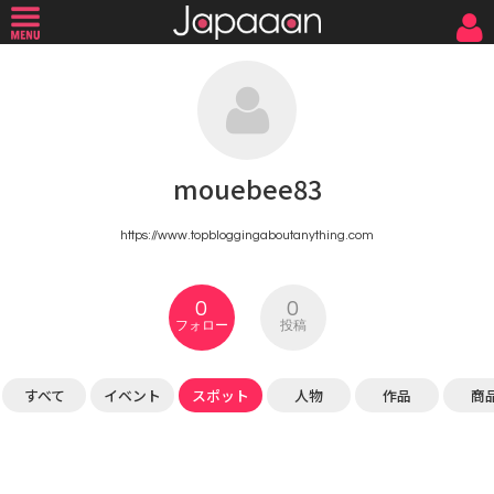
mouebee83
https://www.topbloggingaboutanything.com
0
0
フォロー
投稿
すべて
イベント
スポット
人物
作品
商