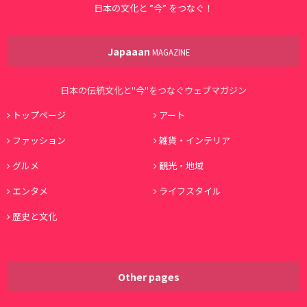
日本の文化と ”今” をつなぐ！
Japaaan
MAGAZINE
日本の伝統文化と"今"をつなぐウェブマガジン
トップページ
アート
ファッション
雑貨・インテリア
グルメ
観光・地域
エンタメ
ライフスタイル
歴史と文化
Other pages