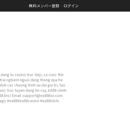
無料メンバー登録
ログイン
dang tu casino truc tiep, ca cuoc the
 trai nghiem nguoi dung thong qua he
at cac chuong trinh uu dai gia tri, tao
uoc truc tuyen dang tin cay, EA88 chinh
ea88.bio/ Email: support@ea88bio.com
htags #ea88#ea88casino #ea88slots