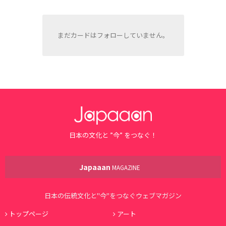
まだカードはフォローしていません。
日本の文化と ”今” をつなぐ！
Japaaan
MAGAZINE
日本の伝統文化と"今"をつなぐウェブマガジン
トップページ
アート