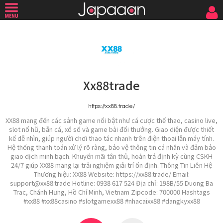
Xx88trade
https://xx88.trade/
XX88 mang đến các sảnh game nổi bật như cá cược thể thao, casino live,
slot nổ hũ, bắn cá, xổ số và game bài đổi thưởng. Giao diện được thiết
kế dễ nhìn, giúp người chơi thao tác nhanh trên điện thoại lẫn máy tính.
Hệ thống thanh toán xử lý rõ ràng, bảo vệ thông tin cá nhân và đảm bảo
giao dịch minh bạch. Khuyến mãi tân thủ, hoàn trả định kỳ cùng CSKH
24/7 giúp XX88 mang lại trải nghiệm giải trí ổn định. Thông Tin Liên Hệ
Thương hiệu: XX88 Website: https://xx88.trade/ Email:
support@xx88.trade Hotline: 0938 617 524 Địa chỉ: 198B/55 Duong Ba
Trac, Chánh Hưng, Hồ Chí Minh, Vietnam Zipcode: 700000 Hashtags
#xx88 #xx88casino #slotgamexx88 #nhacaixx88 #dangkyxx88