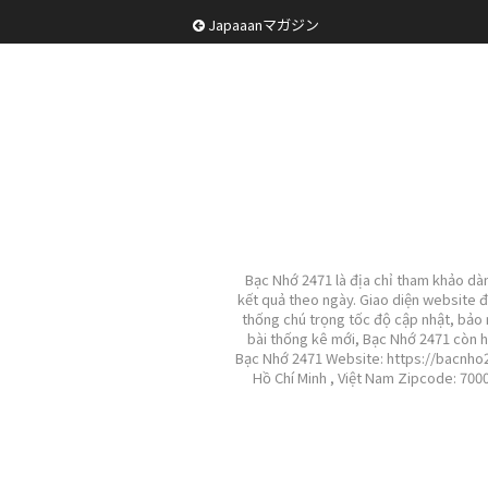
Japaaanマガジン
Bạc Nhớ 2471 là địa chỉ tham khảo dàn
kết quả theo ngày. Giao diện website đ
thống chú trọng tốc độ cập nhật, bảo 
bài thống kê mới, Bạc Nhớ 2471 còn hỗ
Bạc Nhớ 2471 Website: https://bacnho2
Hồ Chí Minh , Việt Nam Zipcode: 