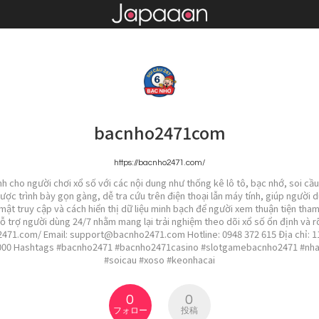
bacnho2471com
https://bacnho2471.com/
h cho người chơi xổ số với các nội dung như thống kê lô tô, bạc nhớ, soi cầu 
ược trình bày gọn gàng, dễ tra cứu trên điện thoại lẫn máy tính, giúp người 
mật truy cập và cách hiển thị dữ liệu minh bạch để người xem thuận tiện tha
 trợ người dùng 24/7 nhằm mang lại trải nghiệm theo dõi xổ số ổn định và r
471.com/ Email: support@bacnho2471.com Hotline: 0948 372 615 Địa chỉ: 11
700000 Hashtags #bacnho2471 #bacnho2471casino #slotgamebacnho2471 #n
#soicau #xoso #keonhacai
0
0
フォロー
投稿