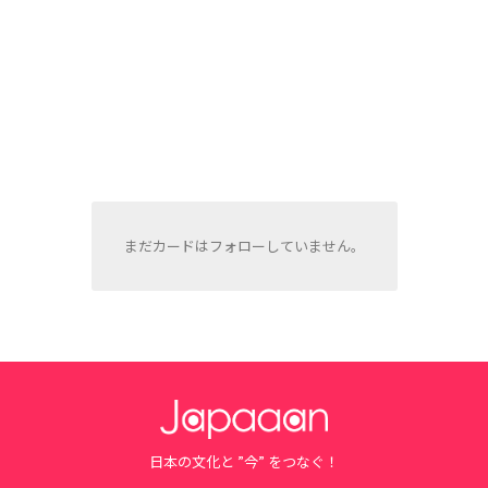
まだカードはフォローしていません。
日本の文化と ”今” をつなぐ！