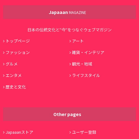
Japaaan
MAGAZINE
日本の伝統文化と"今"をつなぐウェブマガジン
トップページ
アート
ファッション
雑貨・インテリア
グルメ
観光・地域
エンタメ
ライフスタイル
歴史と文化
Other pages
Japaaanストア
ユーザー登録