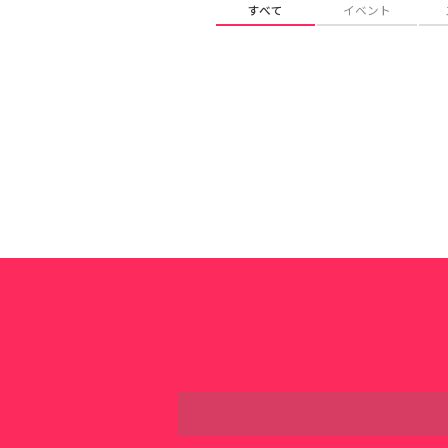
すべて
イベント