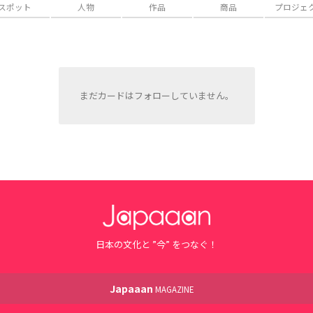
スポット
人物
作品
商品
プロジェ
まだカードはフォローしていません。
日本の文化と ”今” をつなぐ！
Japaaan
MAGAZINE