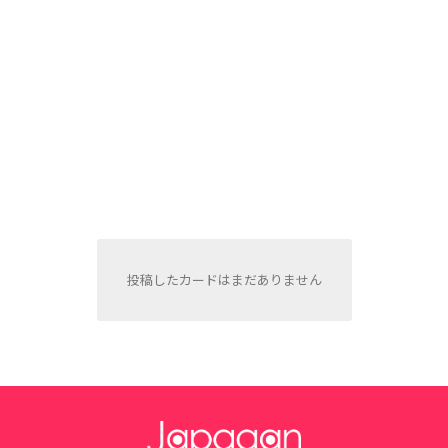
投稿したカードはまだありません