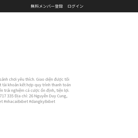
無料メンバー登録
ログイン
ảnh chơi yêu thích. Giao diện được tối
 tài khoản kết hợp quy trình thanh toán
 trải nghiệm cá cược ổn định, tiện lợi.
 717 335 Địa chỉ: 26 Nguyễn Duy Cung,
et #nhacai8xbet #dangky8xbet