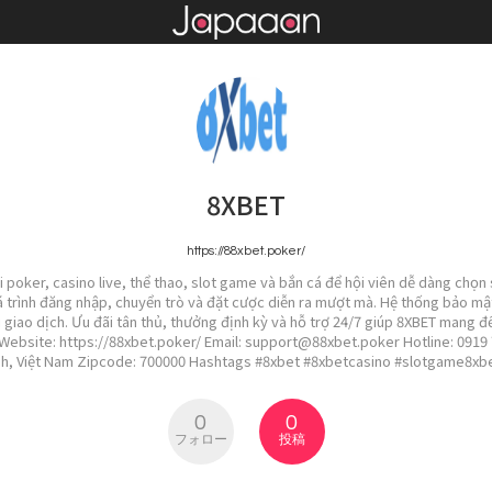
8XBET
https://88xbet.poker/
oker, casino live, thể thao, slot game và bắn cá để hội viên dễ dàng chọn s
uá trình đăng nhập, chuyển trò và đặt cược diễn ra mượt mà. Hệ thống bảo mật
giao dịch. Ưu đãi tân thủ, thưởng định kỳ và hỗ trợ 24/7 giúp 8XBET mang đến
 Website: https://88xbet.poker/ Email: support@88xbet.poker Hotline: 0919
inh, Việt Nam Zipcode: 700000 Hashtags #8xbet #8xbetcasino #slotgame8xb
0
0
フォロー
投稿