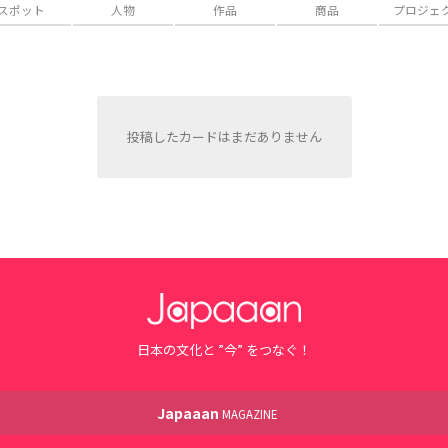
スポット
人物
作品
商品
プロジェ
投稿したカードはまだありません
日本の文化と ”今” をつなぐ！
Japaaan
MAGAZINE