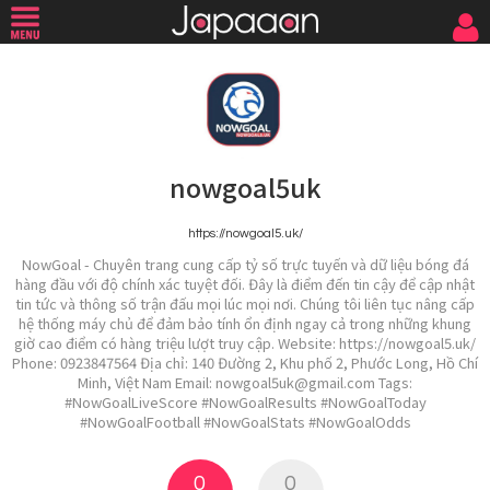
nowgoal5uk
https://nowgoal5.uk/
NowGoal - Chuyên trang cung cấp tỷ số trực tuyến và dữ liệu bóng đá
hàng đầu với độ chính xác tuyệt đối. Đây là điểm đến tin cậy để cập nhật
tin tức và thông số trận đấu mọi lúc mọi nơi. Chúng tôi liên tục nâng cấp
hệ thống máy chủ để đảm bảo tính ổn định ngay cả trong những khung
giờ cao điểm có hàng triệu lượt truy cập. Website: https://nowgoal5.uk/
Phone: 0923847564 Địa chỉ: 140 Đường 2, Khu phố 2, Phước Long, Hồ Chí
Minh, Việt Nam Email: nowgoal5uk@gmail.com Tags:
#NowGoalLiveScore #NowGoalResults #NowGoalToday
#NowGoalFootball #NowGoalStats #NowGoalOdds
0
0