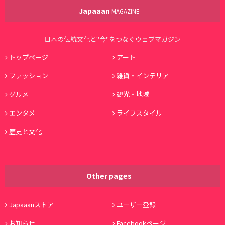
Japaaan
MAGAZINE
日本の伝統文化と"今"をつなぐウェブマガジン
トップページ
アート
ファッション
雑貨・インテリア
グルメ
観光・地域
エンタメ
ライフスタイル
歴史と文化
Other pages
Japaaanストア
ユーザー登録
お知らせ
Facebookページ