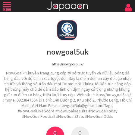
nowgoal5uk
https://nowgoal5.uk/
NowGoal - Chuyên trang cung cấp tỷ số trực tuyến và dữ liệu bóng đá
hàng đầu với độ chính xác tuyệt đối. Đây là điểm đến tin cậy để cập nhật
tin tức và thông số trận đấu mọi lúc mọi nơi. Chúng tôi liên tục nâng cấp
hệ thống máy chủ để đảm bảo tính ổn định ngay cả trong những khung
giờ cao điểm có hàng triệu lượt truy cập. Website: https://nowgoal5.uk/
Phone: 0923847564 Địa chỉ: 140 Đường 2, Khu phố 2, Phước Long, Hồ Chí
Minh, Việt Nam Email: nowgoal5uk@gmail.com Tags:
#NowGoalLiveScore #NowGoalResults #NowGoalToday
#NowGoalFootball #NowGoalStats #NowGoalOdds
0
0