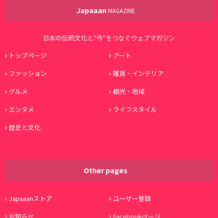
Japaaan
MAGAZINE
日本の伝統文化と"今"をつなぐウェブマガジン
トップページ
アート
ファッション
雑貨・インテリア
グルメ
観光・地域
エンタメ
ライフスタイル
歴史と文化
Other pages
Japaaanストア
ユーザー登録
お知らせ
Facebookページ