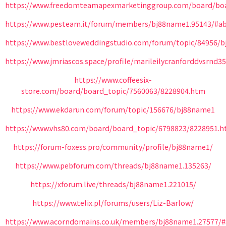
https://www.freedomteamapexmarketinggroup.com/board/boa
https://www.pesteam.it/forum/members/bj88name1.95143/#a
https://www.bestloveweddingstudio.com/forum/topic/84956/
https://www.jmriascos.space/profile/marileilycranforddvsrnd35
https://www.coffeesix-
store.com/board/board_topic/7560063/8228904.htm
https://www.ekdarun.com/forum/topic/156676/bj88name1
https://www.vhs80.com/board/board_topic/6798823/8228951.
https://forum-foxess.pro/community/profile/bj88name1/
https://www.pebforum.com/threads/bj88name1.135263/
https://xforum.live/threads/bj88name1.221015/
https://www.telix.pl/forums/users/Liz-Barlow/
https://www.acorndomains.co.uk/members/bj88name1.27577/