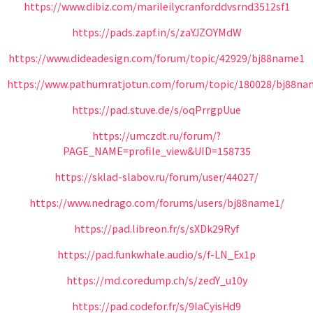
https://www.dibiz.com/marileilycranforddvsrnd3512sf1
https://pads.zapf.in/s/zaYJZOYMdW
https://www.dideadesign.com/forum/topic/42929/bj88name1
https://www.pathumratjotun.com/forum/topic/180028/bj88na
https://pad.stuve.de/s/oqPrrgpUue
https://umczdt.ru/forum/?
PAGE_NAME=profile_view&UID=158735
https://sklad-slabov.ru/forum/user/44027/
https://www.nedrago.com/forums/users/bj88name1/
https://pad.libreon.fr/s/sXDk29Ryf
https://pad.funkwhale.audio/s/f-LN_Ex1p
https://md.coredump.ch/s/zedY_u10y
https://pad.codefor.fr/s/9IaCyisHd9