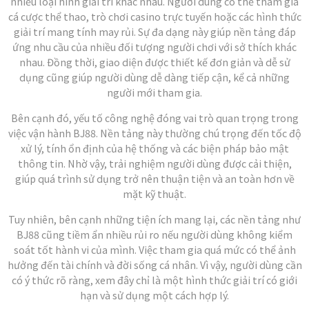
nhiều loại hình giải trí khác nhau. Người dùng có thể tham gia
cá cược thể thao, trò chơi casino trực tuyến hoặc các hình thức
giải trí mang tính may rủi. Sự đa dạng này giúp nền tảng đáp
ứng nhu cầu của nhiều đối tượng người chơi với sở thích khác
nhau. Đồng thời, giao diện được thiết kế đơn giản và dễ sử
dụng cũng giúp người dùng dễ dàng tiếp cận, kể cả những
người mới tham gia.
Bên cạnh đó, yếu tố công nghệ đóng vai trò quan trọng trong
việc vận hành BJ88. Nền tảng này thường chú trọng đến tốc độ
xử lý, tính ổn định của hệ thống và các biện pháp bảo mật
thông tin. Nhờ vậy, trải nghiệm người dùng được cải thiện,
giúp quá trình sử dụng trở nên thuận tiện và an toàn hơn về
mặt kỹ thuật.
Tuy nhiên, bên cạnh những tiện ích mang lại, các nền tảng như
BJ88 cũng tiềm ẩn nhiều rủi ro nếu người dùng không kiểm
soát tốt hành vi của mình. Việc tham gia quá mức có thể ảnh
hưởng đến tài chính và đời sống cá nhân. Vì vậy, người dùng cần
có ý thức rõ ràng, xem đây chỉ là một hình thức giải trí có giới
hạn và sử dụng một cách hợp lý.