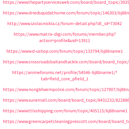
https://www.thepartyservicesweb.com/board/board_topic/392
https://www.driedsquidathome.com/forum/topic/146303/bj88
http://www.izolacniskla.cz/forum-detail.php?dt_id=73042
https://www.matrix-digi.com/forums/member.php?
action=profile&uid=13911
https://www.d-ushop.com/forum/topic/133794/bj88name1
https://www.crossroadsbaitandtackle.com/board/board_topic
https://animeforums.net/profile/54546-bj88name1/?
tab=field_core_pfield_1
https://www.nongkhaempolice.com/forum/topic/127907/bj88
https://www.sunemall.com/board/board_topic/8431232/82288
https://www.ttlxshipping.com/forum/topic/405115/bj88name1
https://www.greencarpetcleaningprescott.com/board/board_t