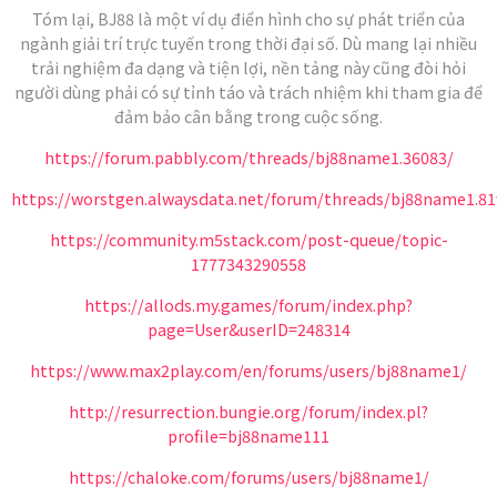
Tóm lại, BJ88 là một ví dụ điển hình cho sự phát triển của
ngành giải trí trực tuyến trong thời đại số. Dù mang lại nhiều
trải nghiệm đa dạng và tiện lợi, nền tảng này cũng đòi hỏi
người dùng phải có sự tỉnh táo và trách nhiệm khi tham gia để
đảm bảo cân bằng trong cuộc sống.
https://forum.pabbly.com/threads/bj88name1.36083/
https://worstgen.alwaysdata.net/forum/threads/bj88name1.81
https://community.m5stack.com/post-queue/topic-
1777343290558
https://allods.my.games/forum/index.php?
page=User&userID=248314
https://www.max2play.com/en/forums/users/bj88name1/
http://resurrection.bungie.org/forum/index.pl?
profile=bj88name111
https://chaloke.com/forums/users/bj88name1/