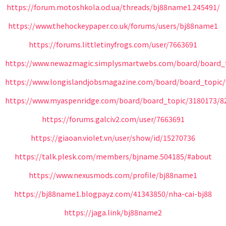
https://forum.motoshkola.od.ua/threads/bj88name1.245491/
https://www.thehockeypaper.co.uk/forums/users/bj88name1
https://forums.littletinyfrogs.com/user/7663691
https://www.newazmagic.simplysmartwebs.com/board/board_
https://www.longislandjobsmagazine.com/board/board_topic
https://www.myaspenridge.com/board/board_topic/3180173/8
https://forums.galciv2.com/user/7663691
https://giaoan.violet.vn/user/show/id/15270736
https://talk.plesk.com/members/bjname.504185/#about
https://www.nexusmods.com/profile/bj88name1
https://bj88name1.blogpayz.com/41343850/nha-cai-bj88
https://jaga.link/bj88name2