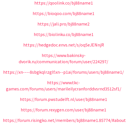
https://qoolink.co/bj88name1
https://bioqoo.com/bj88name1
https://jali.pro/bj88name2
https://biolinku.co/bj88name1
https://hedgedoc.envs.net/s/oq5eJENnjR
https://www.bakinsky-
dvorik.ru/communication/forum/user/224297/
https://xn----8sbgkqlrzglf.xn--p1ai/forums/users/bj88name1/
https://www.tkc-
games.com/forums/users/marileilycranforddvsrnd3512sf1/
https://forum.pwstudelft.nl/user/bj88name1
https://forum.rexygen.com/user/bj88name1
https://forum.risingko.net/members/bj88name1.85774/#about