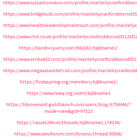
https://www.luzsantomauro.com/profile/marileilycranforddvsr
https://www.bridgescdc.com/profile/marileilycranforddvsrnd35
https://www.healthleadershipbraintrust.com/profile/marileily
https://www.chrt.co.uk/profile/marileilycranforddvsrnd3512sf1
https://bandori.party/user/841082/bj88name1/
https://www.arriba420.com/profile/marileilycranforddvsrnd351
https://www.megavalanchetrail.com/profile/marileilycranford
https://findaspring.org/members/bj88name1/
https://www.rwaq.org/users/bj88name1
https://bbcovenant.guildlaunch.com/users/blog/6754446/?
mode=view&gid=97523
https://raovat24h.vn/threads/bj88name1.174334/
https://www.aleviforum.com/forums/thread/30896/