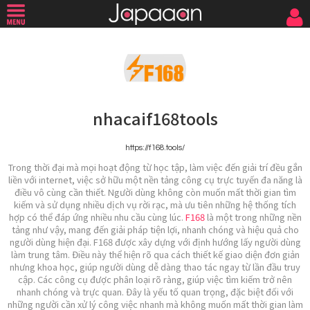
nhacaif168tools
https://f168.tools/
Trong thời đại mà mọi hoạt động từ học tập, làm việc đến giải trí đều gắn
liền với internet, việc sở hữu một nền tảng công cụ trực tuyến đa năng là
điều vô cùng cần thiết. Người dùng không còn muốn mất thời gian tìm
kiếm và sử dụng nhiều dịch vụ rời rạc, mà ưu tiên những hệ thống tích
hợp có thể đáp ứng nhiều nhu cầu cùng lúc.
F168
là một trong những nền
tảng như vậy, mang đến giải pháp tiện lợi, nhanh chóng và hiệu quả cho
người dùng hiện đại. F168 được xây dựng với định hướng lấy người dùng
làm trung tâm. Điều này thể hiện rõ qua cách thiết kế giao diện đơn giản
nhưng khoa học, giúp người dùng dễ dàng thao tác ngay từ lần đầu truy
cập. Các công cụ được phân loại rõ ràng, giúp việc tìm kiếm trở nên
nhanh chóng và trực quan. Đây là yếu tố quan trọng, đặc biệt đối với
những người cần xử lý công việc nhanh mà không muốn mất thời gian làm