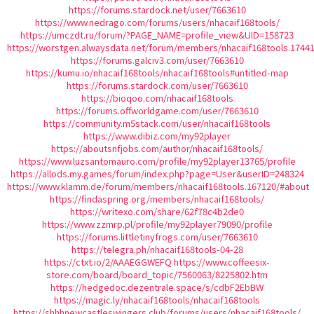
https://forums.stardock.net/user/7663610
https://www.nedrago.com/forums/users/nhacaif168tools/
https://umczdt.ru/forum/?PAGE_NAME=profile_view&UID=158723
https://worstgen.alwaysdata.net/forum/members/nhacaif168tools.1744
https://forums.galciv3.com/user/7663610
https://kumu.io/nhacaif168tools/nhacaif168tools#untitled-map
https://forums.stardock.com/user/7663610
https://bioqoo.com/nhacaif168tools
https://forums.offworldgame.com/user/7663610
https://community.m5stack.com/user/nhacaif168tools
https://www.dibiz.com/my92player
https://aboutsnfjobs.com/author/nhacaif168tools/
https://www.luzsantomauro.com/profile/my92player13765/profile
https://allods.my.games/forum/index.php?page=User&userID=248324
https://www.klamm.de/forum/members/nhacaif168tools.167120/#about
https://findaspring.org/members/nhacaif168tools/
https://writexo.com/share/62f78c4b2de0
https://www.zzmrp.pl/profile/my92player79090/profile
https://forums.littletinyfrogs.com/user/7663610
https://telegra.ph/nhacaif168tools-04-28
https://ctxt.io/2/AAAEGGWEFQ
https://www.coffeesix-
store.com/board/board_topic/7560063/8225802.htm
https://hedgedoc.dezentrale.space/s/cdbF2EbBW
https://magic.ly/nhacaif168tools/nhacaif168tools
https://shhhnewcastleswingers.club/forums/users/nhacaif168tools/