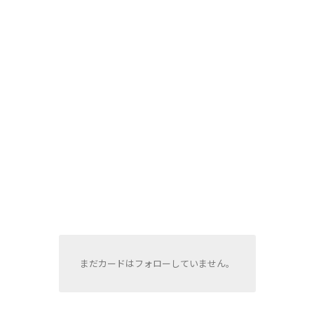
まだカードはフォローしていません。