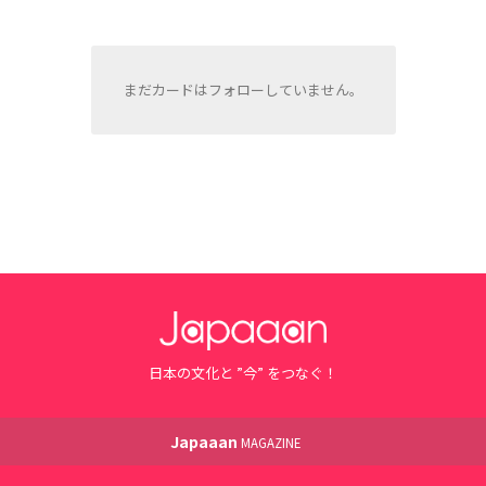
まだカードはフォローしていません。
日本の文化と ”今” をつなぐ！
Japaaan
MAGAZINE