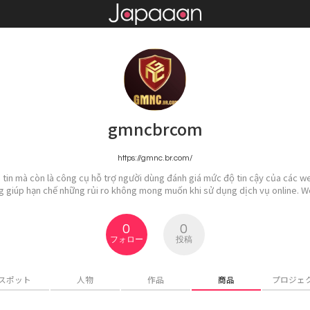
gmncbrcom
https://gmnc.br.com/
 tin mà còn là công cụ hỗ trợ người dùng đánh giá mức độ tin cậy của các w
ng giúp hạn chế những rủi ro không mong muốn khi sử dụng dịch vụ online. W
0
0
フォロー
投稿
スポット
人物
作品
商品
プロジェ