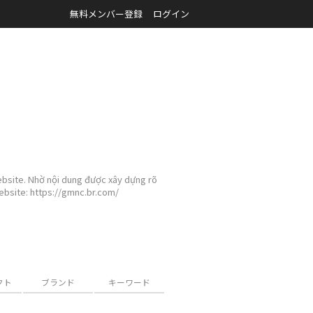
無料メンバー登録
ログイン
ebsite. Nhờ nội dung được xây dựng rõ
ebsite: https://gmnc.br.com/
クト
ブランド
キーワード