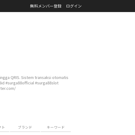
無料メンバー登録
ログイン
ingga QRIS. Sistem transaksi otomatis
d #surga88official #surga88slot
nter.com/
クト
ブランド
キーワード