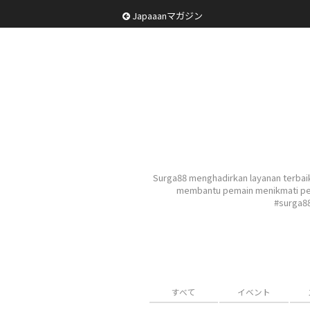
Japaaanマガジン
Surga88 menghadirkan layanan terbaik
membantu pemain menikmati perm
#surga88
すべて
イベント