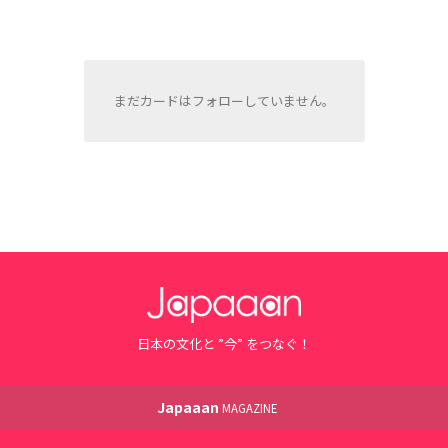
まだカードはフォローしていません。
日本の文化と ”今” をつなぐ！
Japaaan
MAGAZINE