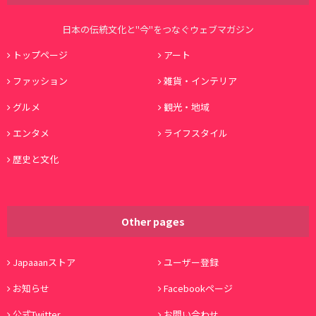
日本の伝統文化と"今"をつなぐウェブマガジン
トップページ
アート
ファッション
雑貨・インテリア
グルメ
観光・地域
エンタメ
ライフスタイル
歴史と文化
Other pages
Japaaanストア
ユーザー登録
お知らせ
Facebookページ
公式Twitter
お問い合わせ