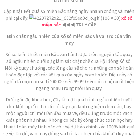
Cập nhật kết quả XS miền Bắc hàng ngày nhanh chóng và miễn
phí tại đây:
xổ số
miền bắc
◀◀◀ TRUY CẬP
Bản chất ngẫu nhiên của Xổ số miền Bắc và vai trò của vận
may
Xổ số kiến thiết miền Bắc vận hành dựa trên nguyên tắc quay
số ngẫu nhiên dưới sự giám sát chặt chẽ của Hội đồng Xổ số.
Mỗi kỳ quay thưởng, các lồng cầu sẽ cho ra những con số hoàn
toàn độc lập với các kết quả của ngày hôm trước. Điều này có
nghĩa là mọi con số từ 00000 đến 99999 đều có cơ hội xuất hiện
ngang nhau trong mỗi lần quay.
Dưới góc độ khoa học, đây là một quá trình ngẫu nhiên tuyệt
đối. Một người chơi dù có dày dạn kinh nghiệm đến đâu, hay
một người chỉ mới lần đầu mua vé, đều đứng trước một vạch
xuất phát như nhau. Không có bất kỳ công thức toán học hay
thuật toán máy tính nào có thể dự báo chính xác 100% kết quả
sẽ về. Do đó, vận may đóng vai trò là "chiếc chìa khóa" duy nhất