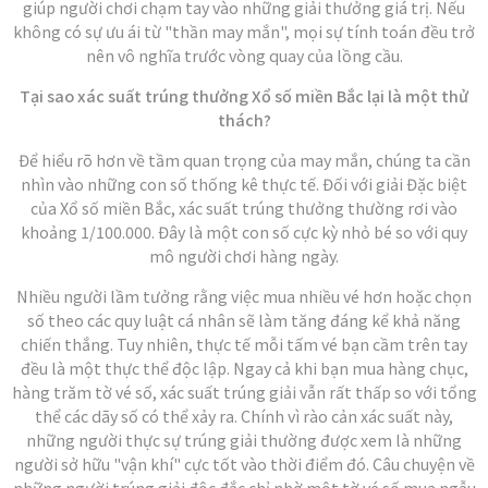
giúp người chơi chạm tay vào những giải thưởng giá trị. Nếu
không có sự ưu ái từ "thần may mắn", mọi sự tính toán đều trở
nên vô nghĩa trước vòng quay của lồng cầu.
Tại sao xác suất trúng thưởng Xổ số miền Bắc lại là một thử
thách?
Để hiểu rõ hơn về tầm quan trọng của may mắn, chúng ta cần
nhìn vào những con số thống kê thực tế. Đối với giải Đặc biệt
của
Xổ số miền Bắc
, xác suất trúng thưởng thường rơi vào
khoảng 1/100.000. Đây là một con số cực kỳ nhỏ bé so với quy
mô người chơi hàng ngày.
Nhiều người lầm tưởng rằng việc mua nhiều vé hơn hoặc chọn
số theo các quy luật cá nhân sẽ làm tăng đáng kể khả năng
chiến thắng. Tuy nhiên, thực tế mỗi tấm vé bạn cầm trên tay
đều là một thực thể độc lập. Ngay cả khi bạn mua hàng chục,
hàng trăm tờ vé số, xác suất trúng giải vẫn rất thấp so với tổng
thể các dãy số có thể xảy ra. Chính vì rào cản xác suất này,
những người thực sự trúng giải thường được xem là những
người sở hữu "vận khí" cực tốt vào thời điểm đó. Câu chuyện về
những người trúng giải độc đắc chỉ nhờ một tờ vé số mua ngẫu