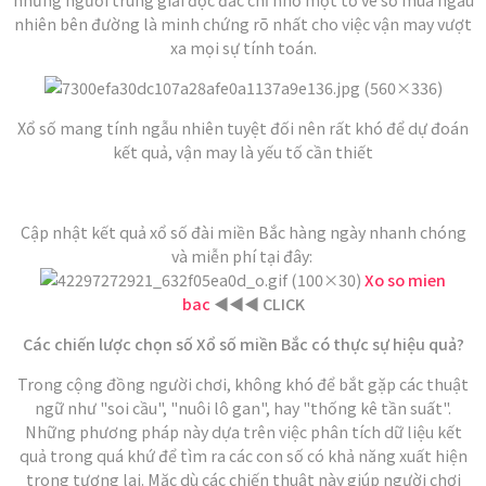
nhiên bên đường là minh chứng rõ nhất cho việc vận may vượt
xa mọi sự tính toán.
Xổ số mang tính ngẫu nhiên tuyệt đối nên rất khó để dự đoán
kết quả, vận may là yếu tố cần thiết
Cập nhật kết quả xổ số đài miền Bắc hàng ngày nhanh chóng
và miễn phí tại đây:
Xo so mien
bac
◀◀◀ CLICK
Các chiến lược chọn số Xổ số miền Bắc có thực sự hiệu quả?
Trong cộng đồng người chơi, không khó để bắt gặp các thuật
ngữ như "soi cầu", "nuôi lô gan", hay "thống kê tần suất".
Những phương pháp này dựa trên việc phân tích dữ liệu kết
quả trong quá khứ để tìm ra các con số có khả năng xuất hiện
trong tương lai. Mặc dù các chiến thuật này giúp người chơi