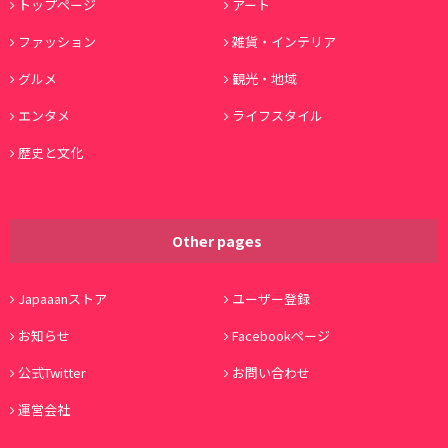
トップページ
アート
ファッション
雑貨・インテリア
グルメ
観光・地域
エンタメ
ライフスタイル
歴史と文化
Other pages
Japaaanストア
ユーザー登録
お知らせ
Facebookページ
公式Twitter
お問い合わせ
運営会社