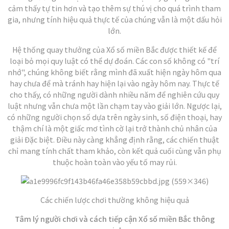
cảm thấy tự tin hơn và tạo thêm sự thú vị cho quá trình tham
gia, nhưng tính hiệu quả thực tế của chúng vẫn là một dấu hỏi
lớn.
Hệ thống quay thưởng của
Xổ số miền Bắc
được thiết kế để
loại bỏ mọi quy luật có thể dự đoán. Các con số không có "trí
nhớ", chúng không biết rằng mình đã xuất hiện ngày hôm qua
hay chưa để mà tránh hay hiện lại vào ngày hôm nay. Thực tế
cho thấy, có những người dành nhiều năm để nghiên cứu quy
luật nhưng vẫn chưa một lần chạm tay vào giải lớn. Ngược lại,
có những người chọn số dựa trên ngày sinh, số điện thoại, hay
thậm chí là một giấc mơ tình cờ lại trở thành chủ nhân của
giải Đặc biệt. Điều này càng khẳng định rằng, các chiến thuật
chỉ mang tính chất tham khảo, còn kết quả cuối cùng vẫn phụ
thuộc hoàn toàn vào yếu tố may rủi.
Các chiến lược chơi thường không hiệu quả
Tâm lý người chơi và cách tiếp cận Xổ số miền Bắc thông