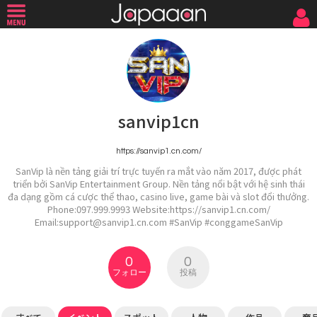
sanvip1cn
https://sanvip1.cn.com/
SanVip là nền tảng giải trí trực tuyến ra mắt vào năm 2017, được phát
triển bởi SanVip Entertainment Group. Nền tảng nổi bật với hệ sinh thái
đa dạng gồm cá cược thể thao, casino live, game bài và slot đổi thưởng.
Phone:097.999.9993 Website:https://sanvip1.cn.com/
Email:support@sanvip1.cn.com #SanVip #conggameSanVip
0
0
フォロー
投稿