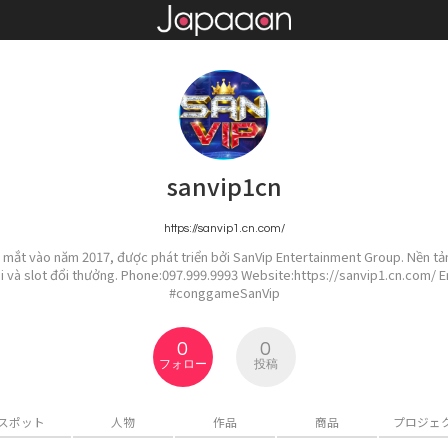
sanvip1cn
https://sanvip1.cn.com/
 ra mắt vào năm 2017, được phát triển bởi SanVip Entertainment Group. Nền tả
ài và slot đổi thưởng. Phone:097.999.9993 Website:https://sanvip1.cn.com
#conggameSanVip
0
0
フォロー
投稿
スポット
人物
作品
商品
プロジェ