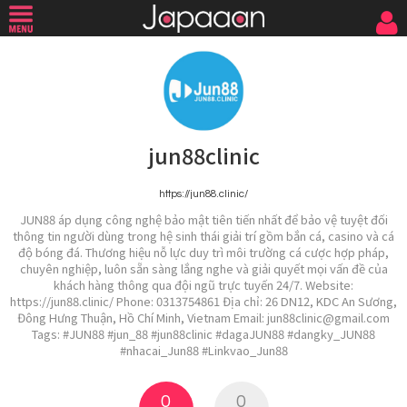
jun88clinic
https://jun88.clinic/
JUN88 áp dụng công nghệ bảo mật tiên tiến nhất để bảo vệ tuyệt đối
thông tin người dùng trong hệ sinh thái giải trí gồm bắn cá, casino và cá
độ bóng đá. Thương hiệu nỗ lực duy trì môi trường cá cược hợp pháp,
chuyên nghiệp, luôn sẵn sàng lắng nghe và giải quyết mọi vấn đề của
khách hàng thông qua đội ngũ trực tuyến 24/7. Website:
https://jun88.clinic/ Phone: 0313754861 Địa chỉ: 26 DN12, KDC An Sương,
Đông Hưng Thuận, Hồ Chí Minh, Vietnam Email: jun88clinic@gmail.com
Tags: #JUN88 #jun_88 #jun88clinic #dagaJUN88 #dangky_JUN88
#nhacai_Jun88 #Linkvao_Jun88
0
0