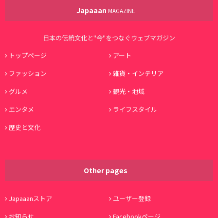
Japaaan
MAGAZINE
日本の伝統文化と"今"をつなぐウェブマガジン
トップページ
アート
ファッション
雑貨・インテリア
グルメ
観光・地域
エンタメ
ライフスタイル
歴史と文化
Other pages
Japaaanストア
ユーザー登録
お知らせ
Facebookページ