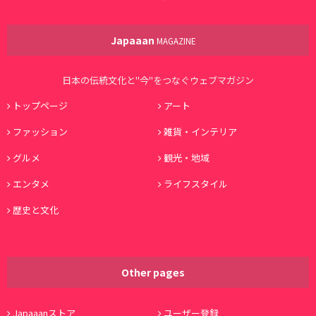
Japaaan
MAGAZINE
日本の伝統文化と"今"をつなぐウェブマガジン
トップページ
アート
ファッション
雑貨・インテリア
グルメ
観光・地域
エンタメ
ライフスタイル
歴史と文化
Other pages
Japaaanストア
ユーザー登録