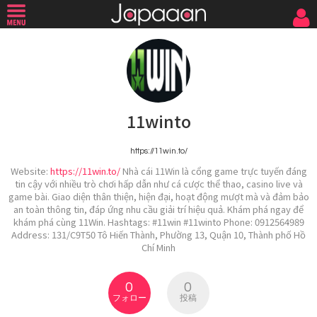
11winto
https://11win.to/
Website:
https://11win.to/
Nhà cái 11Win là cổng game trực tuyến đáng
tin cậy với nhiều trò chơi hấp dẫn như cá cược thể thao, casino live và
game bài. Giao diện thân thiện, hiện đại, hoạt động mượt mà và đảm bảo
an toàn thông tin, đáp ứng nhu cầu giải trí hiệu quả. Khám phá ngay để
khám phá cùng 11Win. Hashtags: #11win #11winto Phone: 0912564989
Address: 131/C9T50 Tô Hiến Thành, Phường 13, Quận 10, Thành phố Hồ
Chí Minh
0
0
フォロー
投稿