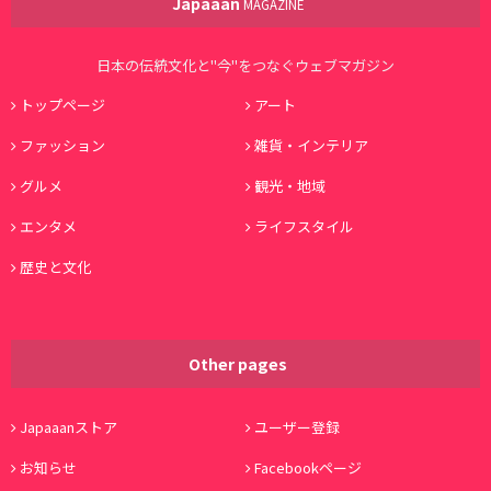
Japaaan
MAGAZINE
日本の伝統文化と"今"をつなぐウェブマガジン
トップページ
アート
ファッション
雑貨・インテリア
グルメ
観光・地域
エンタメ
ライフスタイル
歴史と文化
Other pages
Japaaanストア
ユーザー登録
お知らせ
Facebookページ