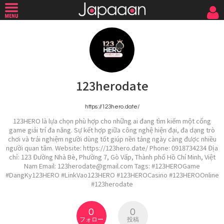
123herodate
https://123hero.date/
123HERO là lựa chọn phù hợp cho những ai đang tìm kiếm một cổng
game giải trí đa năng. Sự kết hợp giữa công nghệ hiện đại, đa dạng trò
chơi và trải nghiệm người dùng tốt giúp nền tảng ngày càng được nhiều
người quan tâm. Website: https://123hero.date/ Phone: 0918734234 Địa
chỉ: 123 Đường Nhà Bè, Phường 7, Gò Vấp, Thành phố Hồ Chí Minh, Việt
Nam Email: 123herodate@gmail.com Tags: #123HEROGame
#DangKy123HERO #LinkVao123HERO #123HEROCasino #123HEROOnline
#123herodate
0
0
フォロー
投稿