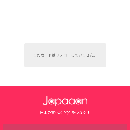
まだカードはフォローしていません。
日本の文化と ”今” をつなぐ！