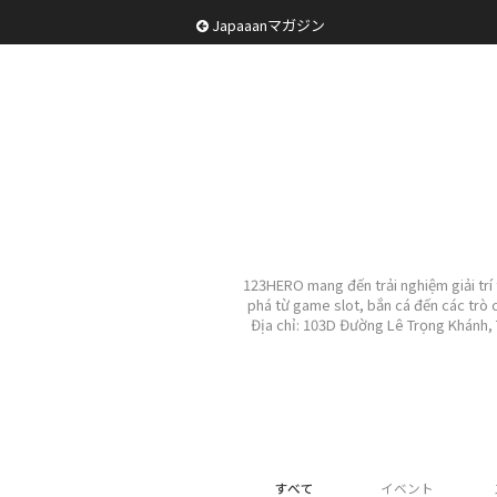
Japaaanマガジン
123HERO mang đến trải nghiệm giải trí 
phá từ game slot, bắn cá đến các trò
Địa chỉ: 103D Đường Lê Trọng Khánh
すべて
イベント