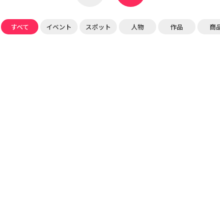
すべて
イベント
スポット
人物
作品
商