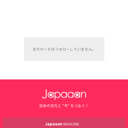
まだカードはフォローしていません。
日本の文化と ”今” をつなぐ！
Japaaan
MAGAZINE