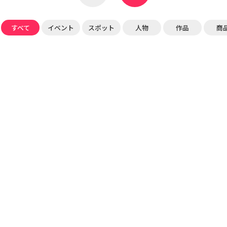
すべて
イベント
スポット
人物
作品
商