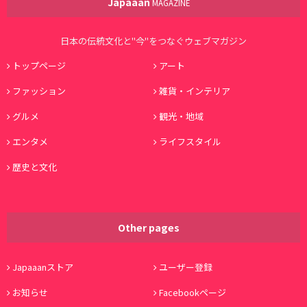
Japaaan
MAGAZINE
日本の伝統文化と"今"をつなぐウェブマガジン
トップページ
アート
ファッション
雑貨・インテリア
グルメ
観光・地域
エンタメ
ライフスタイル
歴史と文化
Other pages
Japaaanストア
ユーザー登録
お知らせ
Facebookページ