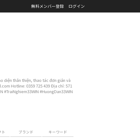
無料メンバー登録
ログイン
o diện thân thiện, thao tác đơn giản và
.com Hotline: 0359 725 439 Địa chỉ: 571
3WIN #TraiNghiem33WIN #HuongDan33WIN
クト
ブランド
キーワード