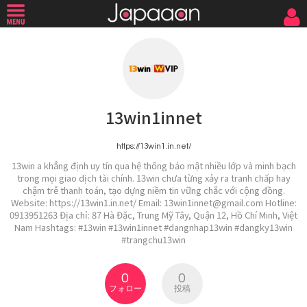
13win1innet
https://13win1.in.net/
13win a khẳng định uy tín qua hệ thống bảo mật nhiều lớp và minh bạch
trong mọi giao dịch tài chính. 13win chưa từng xảy ra tranh chấp hay
chậm trễ thanh toán, tạo dựng niềm tin vững chắc với cộng đồng.
Website: https://13win1.in.net/ Email: 13win1innet@gmail.com Hotline:
0913951263 Địa chỉ: 87 Hà Đặc, Trung Mỹ Tây, Quận 12, Hồ Chí Minh, Việt
Nam Hashtags: #13win #13win1innet #dangnhap13win #dangky13win
#trangchu13win
0
0
フォロー
投稿