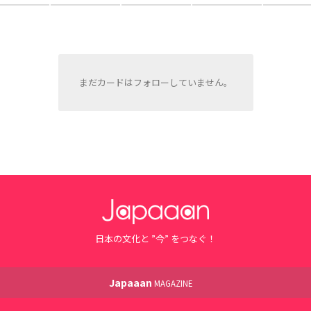
まだカードはフォローしていません。
日本の文化と ”今” をつなぐ！
Japaaan
MAGAZINE