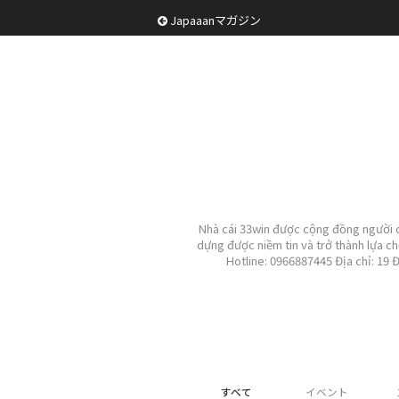
Japaaanマガジン
Nhà cái 33win được cộng đồng người c
dựng được niềm tin và trở thành lựa c
Hotline: 0966887445 Địa chỉ: 19
すべて
イベント