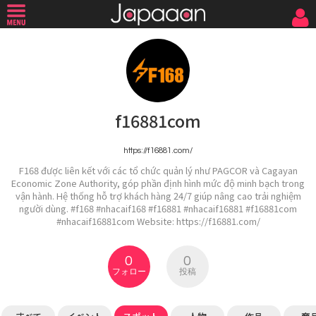
f16881com
https://f16881.com/
F168 được liên kết với các tổ chức quản lý như PAGCOR và Cagayan
Economic Zone Authority, góp phần định hình mức độ minh bạch trong
vận hành. Hệ thống hỗ trợ khách hàng 24/7 giúp nâng cao trải nghiệm
người dùng. #f168 #nhacaif168 #f16881 #nhacaif16881 #f16881com
#nhacaif16881com Website: https://f16881.com/
0
0
フォロー
投稿