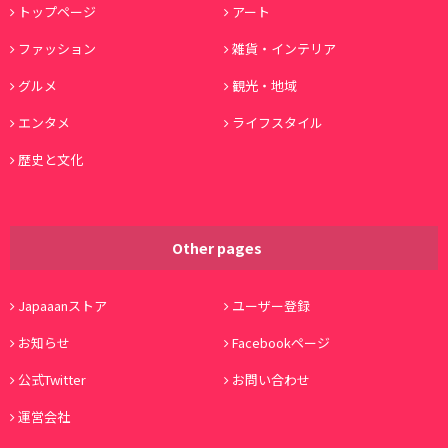
トップページ
アート
ファッション
雑貨・インテリア
グルメ
観光・地域
エンタメ
ライフスタイル
歴史と文化
Other pages
Japaaanストア
ユーザー登録
お知らせ
Facebookページ
公式Twitter
お問い合わせ
運営会社