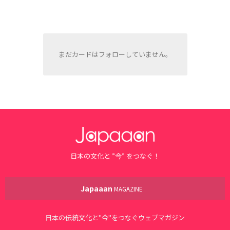
まだカードはフォローしていません。
日本の文化と ”今” をつなぐ！
Japaaan
MAGAZINE
日本の伝統文化と"今"をつなぐウェブマガジン