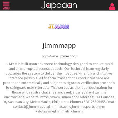
jlmmmapp
https://www.jlmmm.app/
JLMMM is built upon advanced technology designed to ensure rapid
and uninterrupted access speeds. Our technical team regularly
upgrades the system to deliver the most user-friendly and intuitive
interface possible. All financial transactions conducted here are
processed automatically and subject to rigorous verification protocols
to safeguard user interests. This serves as the ideal destination for
those who relish a challenge and seek a transparent gaming
environment. Website: https://www.jlmmm.app/ Address: 141 Lourdes
Dr, San Juan City, Metro Manila, Philippines Phone: +628125695455 Email:
contact@jlmmm.app #jlmmm #casinojlmmm #sportsjlmmm
#slotsgamejlmmm #linkjlmmm