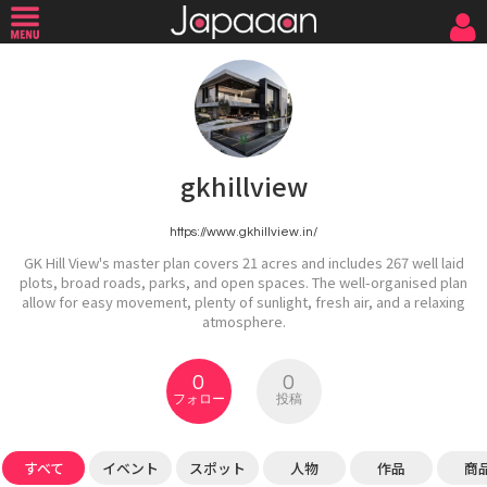
gkhillview
https://www.gkhillview.in/
GK Hill View's master plan covers 21 acres and includes 267 well laid
plots, broad roads, parks, and open spaces. The well-organised plan
allow for easy movement, plenty of sunlight, fresh air, and a relaxing
atmosphere.
0
0
フォロー
投稿
すべて
イベント
スポット
人物
作品
商