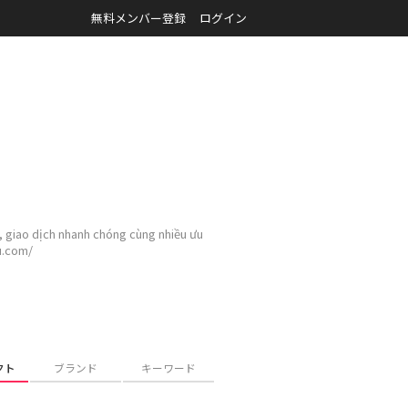
無料メンバー登録
ログイン
o, giao dịch nhanh chóng cùng nhiều ưu
u.com/
クト
ブランド
キーワード