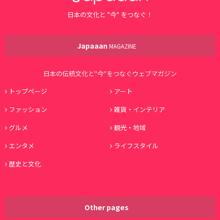
日本の文化と ”今” をつなぐ！
Japaaan
MAGAZINE
日本の伝統文化と"今"をつなぐウェブマガジン
トップページ
アート
ファッション
雑貨・インテリア
グルメ
観光・地域
エンタメ
ライフスタイル
歴史と文化
Other pages