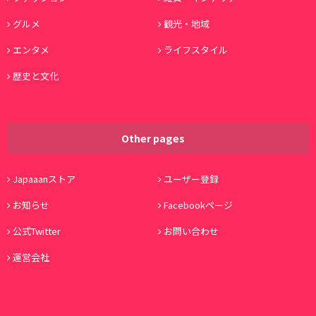
グルメ
観光・地域
エンタメ
ライフスタイル
歴史と文化
Other pages
Japaaanストア
ユーザー登録
お知らせ
Facebookページ
公式Twitter
お問い合わせ
運営会社