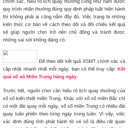
chính xác, hiểu rõ lịch quay thưởng cũng như nắm được
quy trình nhận thưởng đúng quy định pháp luật hiện hành
thì không phải ai cũng nắm đầy đủ. Việc trang bị những
kiến thức cơ bản về cách theo dõi và đối chiếu kết quả
sẽ giúp người chơi trở nên chủ động và tránh được
những sai sót không đáng có.
Để theo dõi kết quả XSMT chính xác và
cập nhật nhanh nhất mỗi ngày, bạn có thể truy cập:
Kết
quả xổ số Miền Trung hàng ngày
Trước hết, người chơi cần hiểu rõ lịch quay thưởng của
xổ số kiến thiết miền Trung. Khác với xổ số miền Bắc chỉ
có một đài quay mỗi ngày, xổ số miền Trung có nhiều đài
quay luân phiên theo từng ngày trong tuần. Vì vậy, việc
xác định đúng tỉnh phát hành tờ vé số là điều rất quan