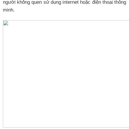
người không quen sử dụng internet hoặc điện thoại thông
minh.