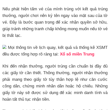
Nếu phát hiện tấm vé của mình trùng với kết quả trúng
thưởng, người chơi nên ký tên ngay vào mặt sau của tờ
vé. Đây là bước quan trọng để xác nhận quyền sở hữu,
giúp tránh những tranh chấp không mong muốn nếu tờ vé
bị thất lạc.
Mọi thông tin về lịch quay, kết quả và thống kê XSMT
đều được tổng hợp rõ ràng tại:
Xổ số miền Trung
Khi đến nhận thưởng, người trúng cần chuẩn bị đầy đủ
các giấy tờ cần thiết. Thông thường, người nhận thưởng
phải mang theo giấy tờ tùy thân hợp lệ như căn cước
công dân, chứng minh nhân dân hoặc hộ chiếu. Những
giấy tờ này sẽ được sử dụng để xác minh danh tính và
hoàn tất thủ tục nhận tiền.