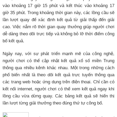
vào khoảng 17 giờ 15 phút và kết thúc vào khoảng 17
giờ 35 phút. Trong khoảng thời gian này, các lồng cầu sẽ
lần lượt quay để xác định kết quả từ giải thấp đến giải
cao. Việc nắm rõ thời gian quay thưởng giúp người chơi
dễ dàng theo dõi trực tiếp và không bỏ lỡ thời điểm công
bố kết quả.
Ngày nay, với sự phát triển mạnh mẽ của công nghệ,
người chơi có thể cập nhật kết quả xổ số miền Trung
thông qua nhiều kênh khác nhau. Một trong những cách
phổ biến nhất là theo dõi kết quả trực tuyến thông qua
các trang web hoặc ứng dụng trên điện thoại. Chỉ cần có
kết nối internet, người chơi có thể xem kết quả ngay khi
lồng cầu vừa dừng quay. Các bảng kết quả sẽ hiển thị
lần lượt từng giải thưởng theo đúng thứ tự công bố.