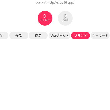
berikut: http://siap46.app/
0
0
フォロー
投稿
物
作品
商品
プロジェクト
ブランド
キーワード