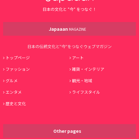
日本の文化と ”今” をつなぐ！
Japaaan
MAGAZINE
日本の伝統文化と"今"をつなぐウェブマガジン
トップページ
アート
ファッション
雑貨・インテリア
グルメ
観光・地域
エンタメ
ライフスタイル
歴史と文化
Other pages