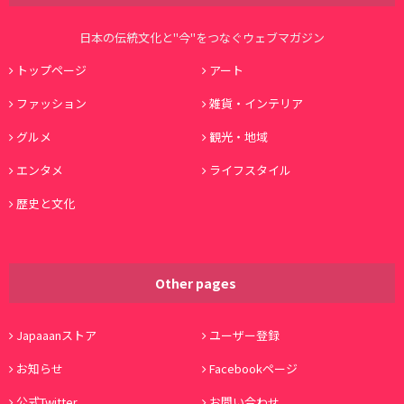
日本の伝統文化と"今"をつなぐウェブマガジン
トップページ
アート
ファッション
雑貨・インテリア
グルメ
観光・地域
エンタメ
ライフスタイル
歴史と文化
Other pages
Japaaanストア
ユーザー登録
お知らせ
Facebookページ
公式Twitter
お問い合わせ