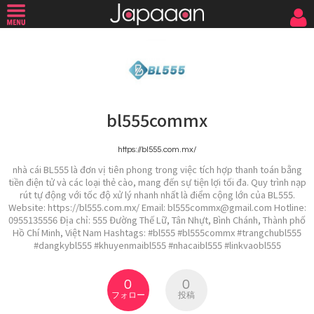
bl555commx
https://bl555.com.mx/
nhà cái BL555 là đơn vị tiên phong trong việc tích hợp thanh toán bằng
tiền điện tử và các loại thẻ cào, mang đến sự tiện lợi tối đa. Quy trình nạp
rút tự động với tốc độ xử lý nhanh nhất là điểm cộng lớn của BL555.
Website: https://bl555.com.mx/ Email: bl555commx@gmail.com Hotline:
0955135556 Địa chỉ: 555 Đường Thế Lữ, Tân Nhựt, Bình Chánh, Thành phố
Hồ Chí Minh, Việt Nam Hashtags: #bl555 #bl555commx #trangchubl555
#dangkybl555 #khuyenmaibl555 #nhacaibl555 #linkvaobl555
0
0
フォロー
投稿