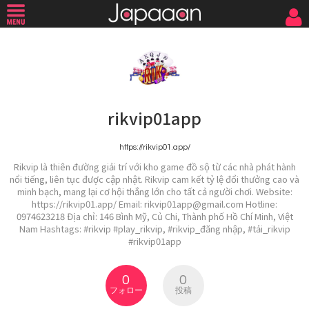
rikvip01app
https://rikvip01.app/
Rikvip là thiên đường giải trí với kho game đồ sộ từ các nhà phát hành
nổi tiếng, liên tục được cập nhật. Rikvip cam kết tỷ lệ đổi thưởng cao và
minh bạch, mang lại cơ hội thắng lớn cho tất cả người chơi. Website:
https://rikvip01.app/ Email: rikvip01app@gmail.com Hotline:
0974623218 Địa chỉ: 146 Bình Mỹ, Củ Chi, Thành phố Hồ Chí Minh, Việt
Nam Hashtags: #rikvip #play_rikvip, #rikvip_đăng nhập, #tải_rikvip
#rikvip01app
0
0
フォロー
投稿