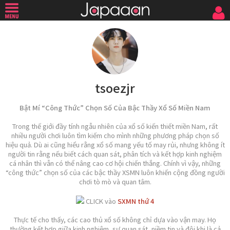
tsoezjr
Bật Mí “Công Thức” Chọn Số Của Bậc Thầy Xổ Số Miền Nam
Trong thế giới đầy tính ngẫu nhiên của xổ số kiến thiết miền Nam, rất
nhiều người chơi luôn tìm kiếm cho mình những phương pháp chọn số
hiệu quả. Dù ai cũng hiểu rằng xổ số mang yếu tố may rủi, nhưng không ít
người tin rằng nếu biết cách quan sát, phân tích và kết hợp kinh nghiệm
cá nhân thì vẫn có thể nâng cao cơ hội chiến thắng. Chính vì vậy, những
“công thức” chọn số của các bậc thầy XSMN luôn khiến cộng đồng người
chơi tò mò và quan tâm.
CLICK vào
SXMN thứ 4
Thực tế cho thấy, các cao thủ xổ số không chỉ dựa vào vận may. Họ
thường kết hợp giữa kinh nghiệm, sự quan sát, niềm tin và đôi khi là cả