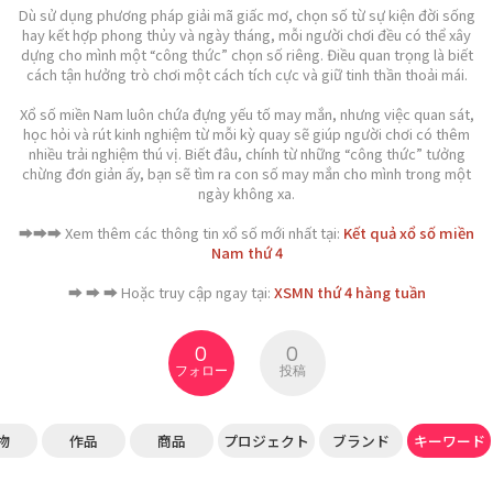
Dù sử dụng phương pháp giải mã giấc mơ, chọn số từ sự kiện đời sống
hay kết hợp phong thủy và ngày tháng, mỗi người chơi đều có thể xây
dựng cho mình một “công thức” chọn số riêng. Điều quan trọng là biết
cách tận hưởng trò chơi một cách tích cực và giữ tinh thần thoải mái.
Xổ số miền Nam luôn chứa đựng yếu tố may mắn, nhưng việc quan sát,
học hỏi và rút kinh nghiệm từ mỗi kỳ quay sẽ giúp người chơi có thêm
nhiều trải nghiệm thú vị. Biết đâu, chính từ những “công thức” tưởng
chừng đơn giản ấy, bạn sẽ tìm ra con số may mắn cho mình trong một
ngày không xa.
➡️➡️➡️ Xem thêm các thông tin xổ số mới nhất tại:
Kết quả xổ số miền
Nam thứ 4
➡️ ➡️ ➡️ Hoặc truy cập ngay tại:
XSMN thứ 4 hàng tuần
0
0
フォロー
投稿
物
作品
商品
プロジェクト
ブランド
キーワード