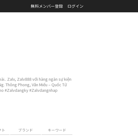
無料メンバー登録
ログイン
i.. Zalv, Zalv888 với hàng ngàn sự kiện
 Ng. Thông Phong, Văn Miếu – Quốc Tử
sino #Zalvdangky #Zalvdangnhap
クト
ブランド
キーワード