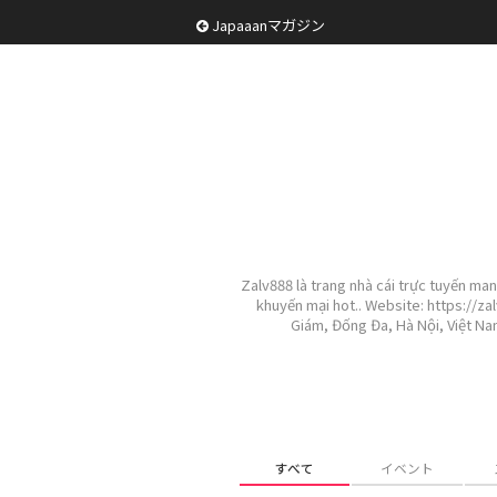
Japaaanマガジン
Zalv888 là trang nhà cái trực tuyến ma
khuyến mại hot.. Website: https://z
Giám, Đống Đa, Hà Nội, Việt N
すべて
イベント