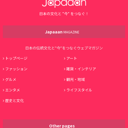
日本の文化と ”今” をつなぐ！
Japaaan
MAGAZINE
日本の伝統文化と"今"をつなぐウェブマガジン
トップページ
アート
ファッション
雑貨・インテリア
グルメ
観光・地域
エンタメ
ライフスタイル
歴史と文化
Other pages