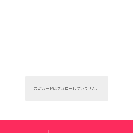
まだカードはフォローしていません。