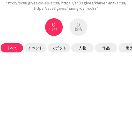
https://sc88.gives/xo-so-sc88/ https://sc88.gives/khuyen-mai-sc88/
https://sc88.gives/huong-dan-sc88/
0
0
フォロー
投稿
すべて
イベント
スポット
人物
作品
商