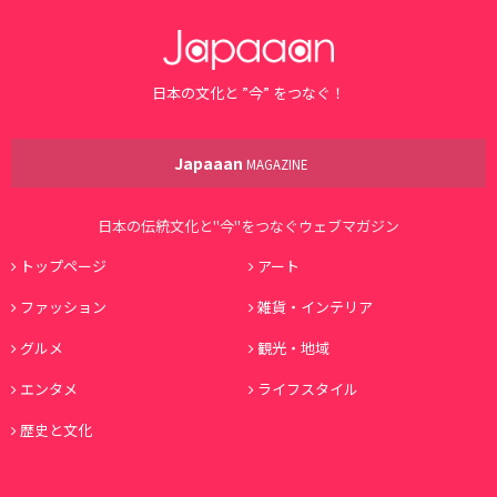
日本の文化と ”今” をつなぐ！
Japaaan
MAGAZINE
日本の伝統文化と"今"をつなぐウェブマガジン
トップページ
アート
ファッション
雑貨・インテリア
グルメ
観光・地域
エンタメ
ライフスタイル
歴史と文化