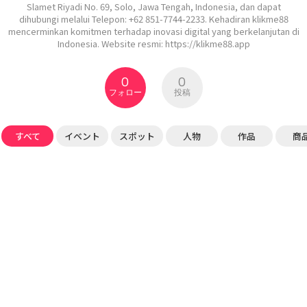
Slamet Riyadi No. 69, Solo, Jawa Tengah, Indonesia, dan dapat
dihubungi melalui Telepon: +62 851-7744-2233. Kehadiran klikme88
mencerminkan komitmen terhadap inovasi digital yang berkelanjutan di
Indonesia. Website resmi: https://klikme88.app
0
0
フォロー
投稿
すべて
イベント
スポット
人物
作品
商