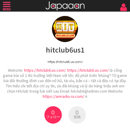
hitclub6us1
https://hitclub6.us.com/
Website:
https://hitclub6.us.com/
.
https://hitclub6.us.com/
là cổng
game bài số 1 thị trường Việt Nam với tốc độ phát triển 'khủng'! Từ game
bài đổi thưởng đỉnh cao đến nổ hũ, tài xỉu, bắn cá – tất cả đều có tại đây.
Tìm hiểu chi tiết địa chỉ uy tín, ưu đãi khủng và lý do hàng triệu anh em
chọn Hitclub trong bài viết sau Email: hitclub6@admin.com Website:
https://amradio.ru.com/
A
0
0
フォロー
投稿