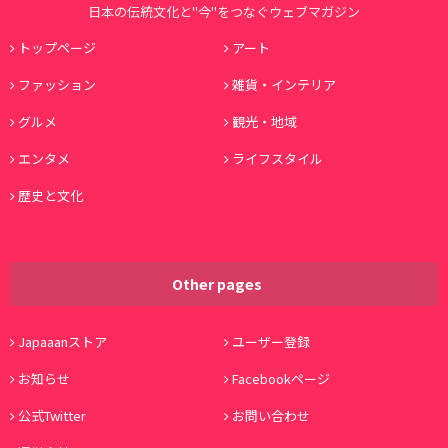
日本の伝統文化と"今"をつなぐウェブマガジン
トップページ
アート
ファッション
雑貨・インテリア
グルメ
観光・地域
エンタメ
ライフスタイル
歴史と文化
Other pages
Japaaanストア
ユーザー登録
お知らせ
Facebookページ
公式Twitter
お問い合わせ