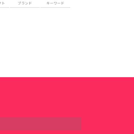
クト
ブランド
キーワード