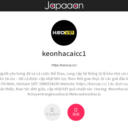
keonhacaicc1
https://keovip.cc/
người yêu bóng đá và cá cược thể thao, cung cấp hệ thống tỷ lệ kèo nhà cái 
o tài xỉu – tất cả được cập nhật liên tục theo thời gian thực từ các giải đấu l
Chí Minh, Vietnam SĐT: 0986534245 Website: https://keovip.cc/ Các dịch vụ c
thân thiện, thao tác đơn giản, cập nhật kết quả chuẩn xác. Hastag: #keonhaca
#chuyentrangkeonhacai #linkvaokeonhacai
0
0
フォロー
投稿