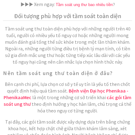
▶️▶️▶️ Xem ngay:
Tầm soát ung thư bao nhiêu tiền
?
Đối tượng phù hợp với tầm soát toàn diện
Tầm soát ung thư toàn diện phù hợp với những người trên 40
tuổi, người có nhiều yếu tố nguy cơ hoặc những người mong
muốn đánh giá tổng thể sức khỏe trong một lần thăm khám.
Ngoài ra, những người từng điều trị bệnh lý mạn tính, có tiền
sử gia đình mắc ung thư hoặc từng tiếp xúc lâu dài với các yếu
tố nguy hại cũng nên cân nhắc lựa chọn hình thức này.
Nên tầm soát ung thư toàn diện ở đâu?
Bên cạnh chi phí, lựa chọn cơ sở y tế uy tín là yếu tố then chốt
quyết định hiệu quả tầm soát.
Bệnh viện Đại học Phenikaa -
PhenikaaMec
là một trong những cơ sở triển khai
các gói tầm
soát ung thư
theo định hướng y học hàn lâm, chú trọng cá thể
hóa theo nguy cơ từng người.
Tại đây, các gói tầm soát được xây dựng dựa trên bằng chứng
khoa học, kết hợp chặt chẽ giữa thăm khám lâm sàng, xét
nghiệm và chẩn đoán hình ảnh. Người bệnh không chỉ được