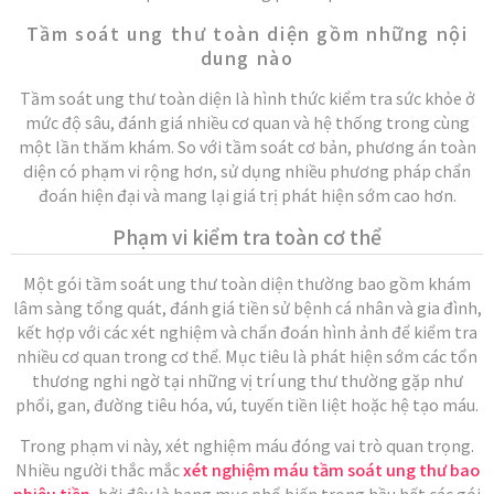
Tầm soát ung thư toàn diện gồm những nội
dung nào
Tầm soát ung thư toàn diện là hình thức kiểm tra sức khỏe ở
mức độ sâu, đánh giá nhiều cơ quan và hệ thống trong cùng
một lần thăm khám. So với tầm soát cơ bản, phương án toàn
diện có phạm vi rộng hơn, sử dụng nhiều phương pháp chẩn
đoán hiện đại và mang lại giá trị phát hiện sớm cao hơn.
Phạm vi kiểm tra toàn cơ thể
Một gói tầm soát ung thư toàn diện thường bao gồm khám
lâm sàng tổng quát, đánh giá tiền sử bệnh cá nhân và gia đình,
kết hợp với các xét nghiệm và chẩn đoán hình ảnh để kiểm tra
nhiều cơ quan trong cơ thể. Mục tiêu là phát hiện sớm các tổn
thương nghi ngờ tại những vị trí ung thư thường gặp như
phổi, gan, đường tiêu hóa, vú, tuyến tiền liệt hoặc hệ tạo máu.
Trong phạm vi này, xét nghiệm máu đóng vai trò quan trọng.
Nhiều người thắc mắc
xét nghiệm máu tầm soát ung thư bao
nhiêu tiền
, bởi đây là hạng mục phổ biến trong hầu hết các gói