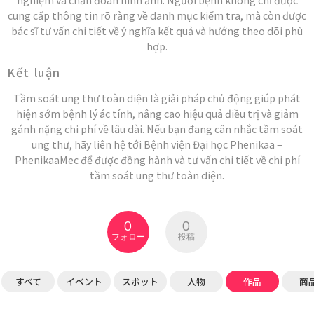
cung cấp thông tin rõ ràng về danh mục kiểm tra, mà còn được
bác sĩ tư vấn chi tiết về ý nghĩa kết quả và hướng theo dõi phù
hợp.
Kết luận
Tầm soát ung thư toàn diện là giải pháp chủ động giúp phát
hiện sớm bệnh lý ác tính, nâng cao hiệu quả điều trị và giảm
gánh nặng chi phí về lâu dài. Nếu bạn đang cân nhắc tầm soát
ung thư, hãy liên hệ tới Bệnh viện Đại học Phenikaa –
PhenikaaMec để được đồng hành và tư vấn chi tiết về chi phí
tầm soát ung thư toàn diện.
0
0
フォロー
投稿
すべて
イベント
スポット
人物
作品
商