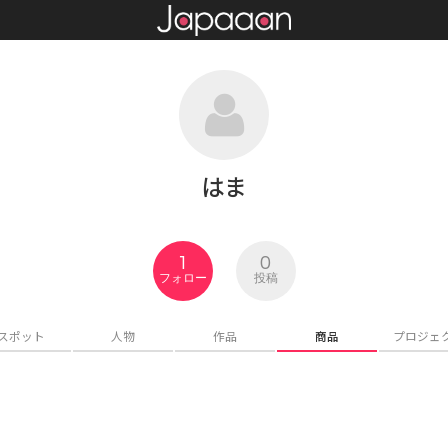
はま
1
0
フォロー
投稿
スポット
人物
作品
商品
プロジェ