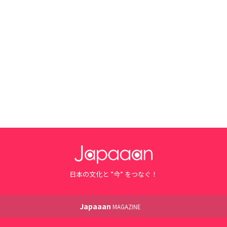
日本の文化と ”今” をつなぐ！
Japaaan
MAGAZINE